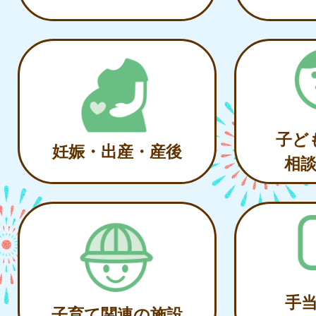
子ど
妊娠・出産・産後
相
手
子育て関連の施設