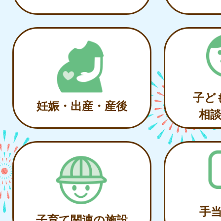
子ど
妊娠・出産・産後
相
手
子育て関連の施設