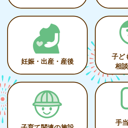
子ど
妊娠・出産・産後
相
手
子育て関連の施設