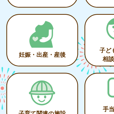
子ど
妊娠・出産・産後
相
手
子育て関連の施設