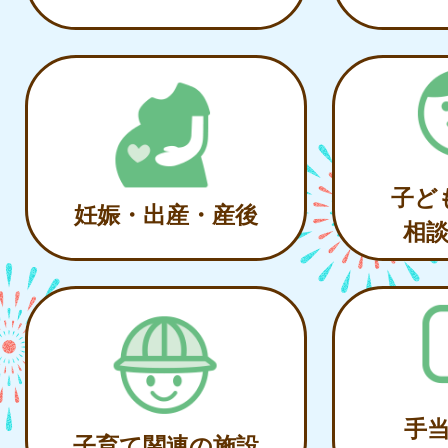
子ど
妊娠・出産・産後
相
手
子育て関連の施設