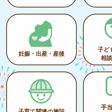
子ど
妊娠・出産・産後
相
手
子育て関連の施設