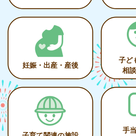
子ど
妊娠・出産・産後
相
手
子育て関連の施設