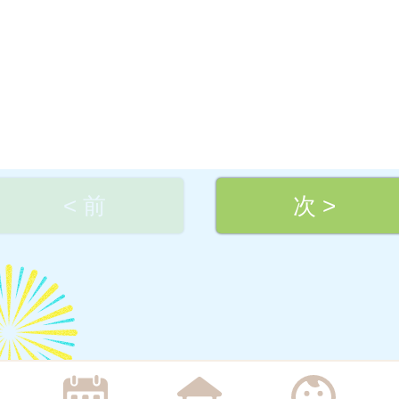
< 前
次 >