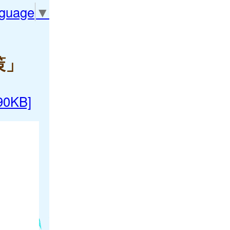
nguage
▼
策」
0KB]