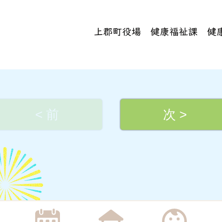
< 前
次 >