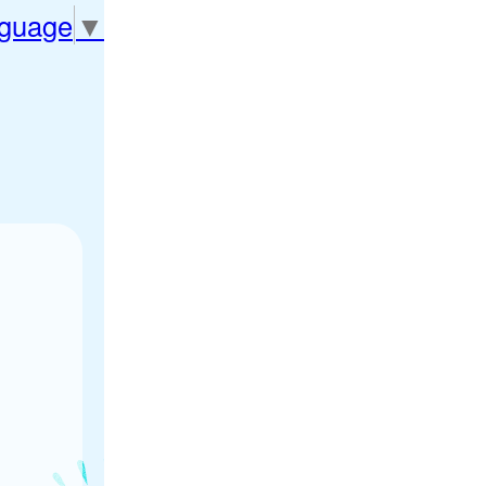
nguage
▼