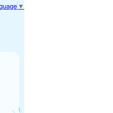
nguage
▼