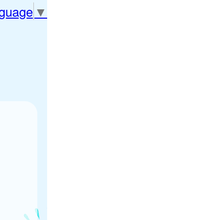
nguage
▼