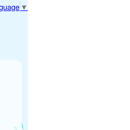
nguage
▼