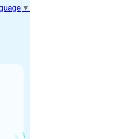
nguage
▼