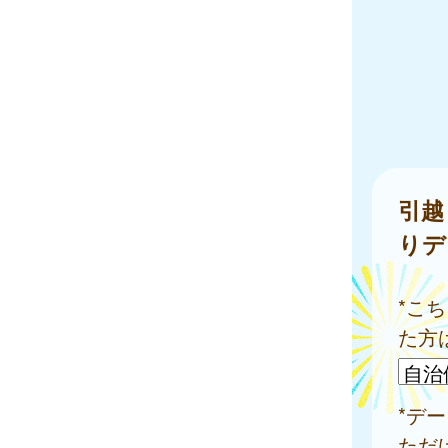
引越
りデ
*こ
た方
*デ
ただ