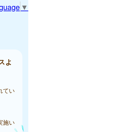
nguage
▼
スよ
れてい
実施い