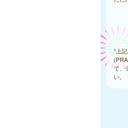
*上
(P
て、
い。