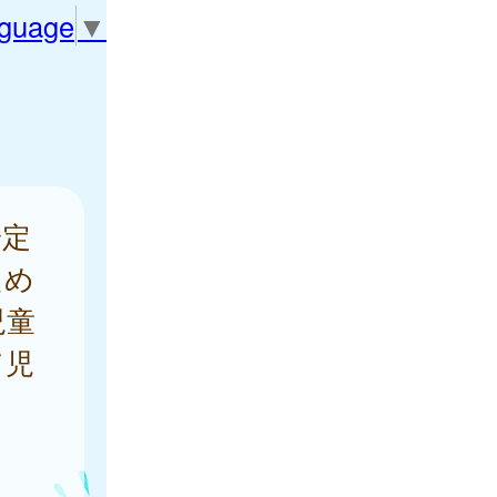
nguage
▼
安定
ため
児童
て児
ま