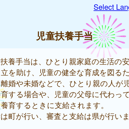
Select La
児童扶養手当
童扶養手当は、ひとり親家庭の生活の
自立を助け、児童の健全な育成を図る
、離婚や未婚などで、ひとり親の人が
養育する場合や、児童の父母に代わっ
を養育するときに支給されます。
付は町が行い、審査と支給は県が行い
。