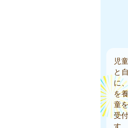
児
と
に
を
童
受
す