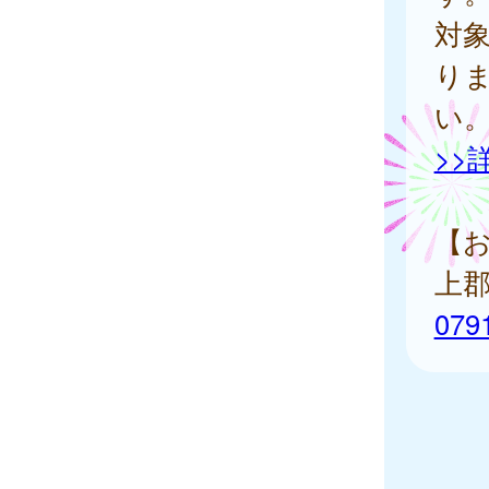
対
り
い
>>
【
上
079