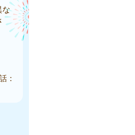
異な
さ
話：