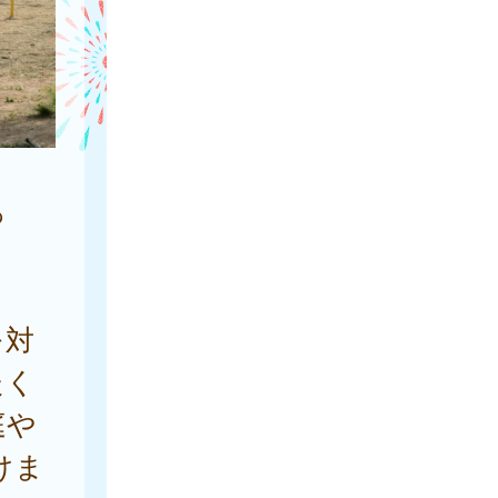
っ
を対
たく
庭や
けま