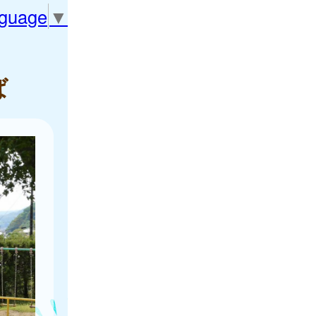
nguage
▼
ば