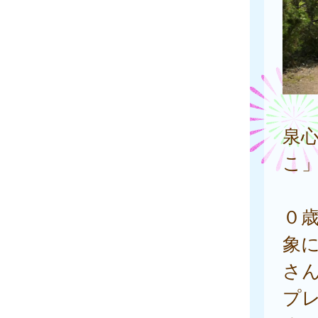
泉
こ
０
象
さ
プ