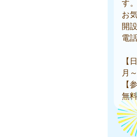
す
お
開
電
【
月～金
【
無