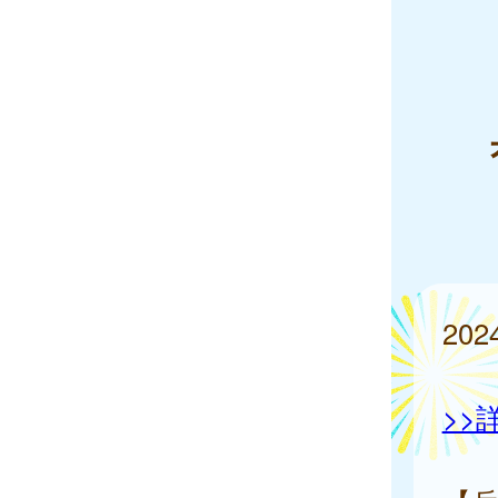
20
>>