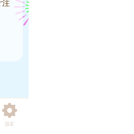
ご注
設定