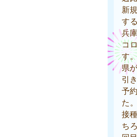
新
す
兵
コ
す
県が
引
予
た
接種
ちろ