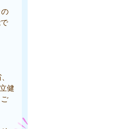
ンの
能で
。
省、
立健
らご