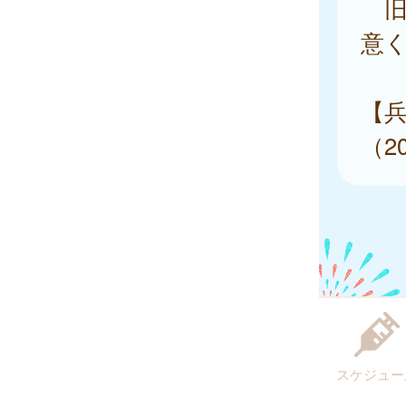
旧
意
【
（2
スケジュー