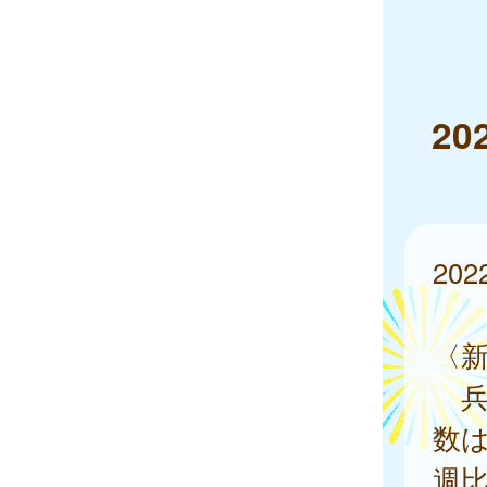
2
20
〈
兵
数は
週比