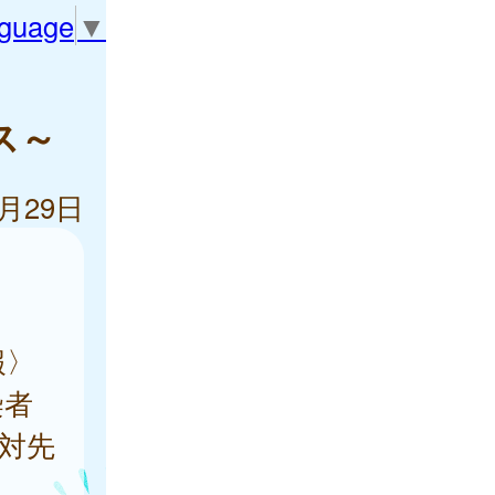
nguage
▼
ス～
7月29日
報〉
染者
、対先
。