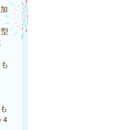
増加
新型
ま
降も
し
はも
4