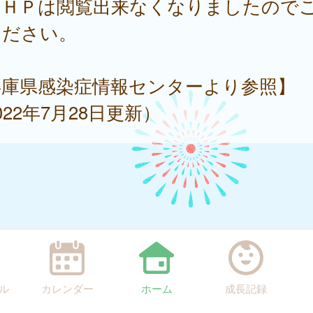
ＨＰは閲覧出来なくなりましたので
ください。
兵庫県感染症情報センターより参照】
022年7月28日更新）
ル
カレンダー
ホーム
成長記録