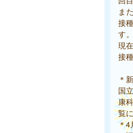
回
また
接
す
現
接
＊
国
康
覧
＊