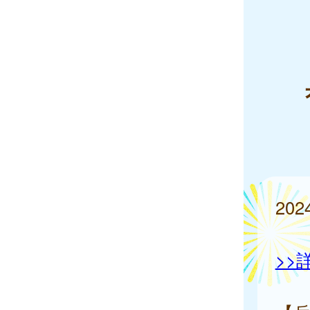
20
>>