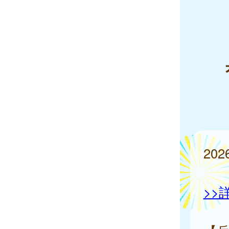
20
>>