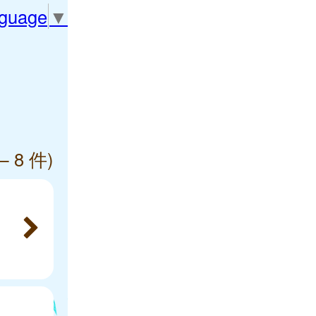
nguage
▼
— 8 件)