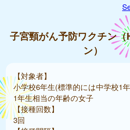
Se
子宮頸がん予防ワクチン（H
ン）
【対象者】
小学校6年生(標準的には中学校1年
1年生相当の年齢の女子
【接種回数】
3回