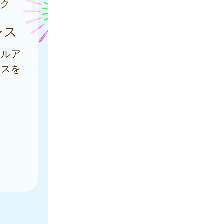
ク
レス
ールア
レスを