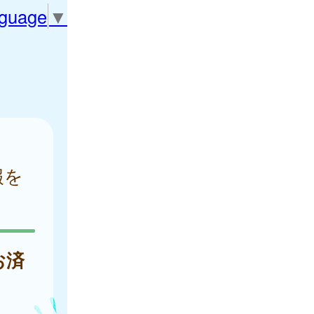
nguage
▼
報を
お済