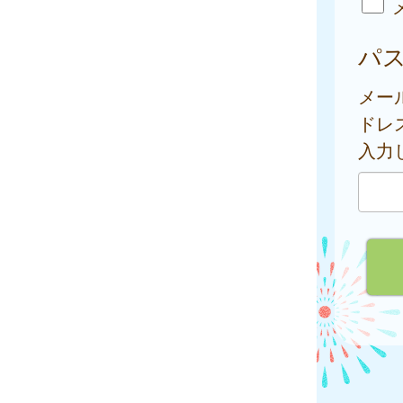
パ
メー
ドレ
入力