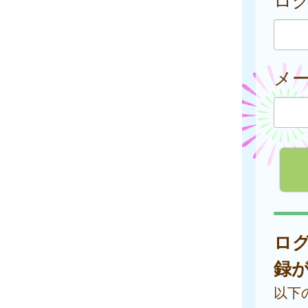
メ
ロ
録
以下