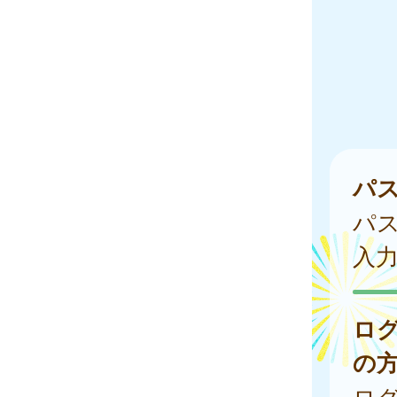
パ
パ
入
ロ
の
ログ