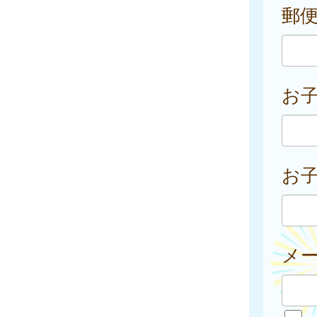
郵
お
お子
メ