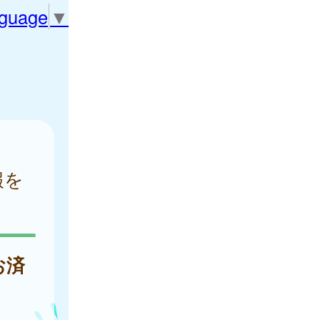
nguage
▼
報を
お済