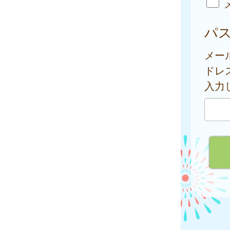
パ
メー
ドレ
入力