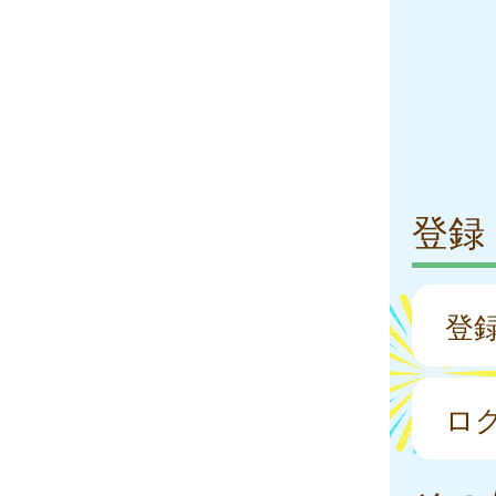
登録
登
ロ