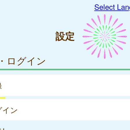
Select La
設定
・ログイン
録
グイン