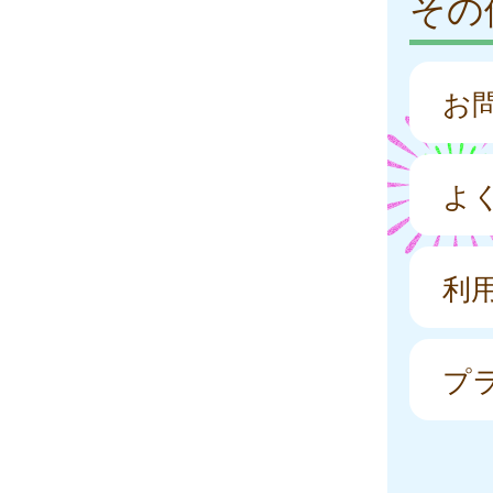
その
お
よ
利
プ