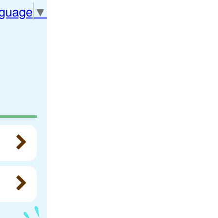
nguage
▼