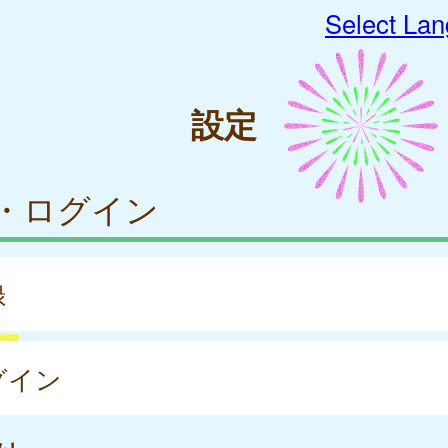
Select La
設定
・ログイン
録
グイン