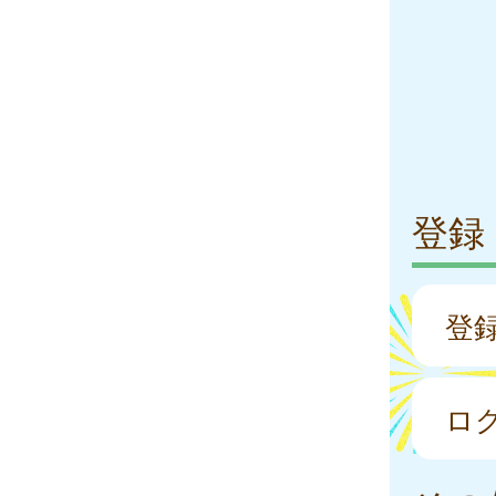
登録
登
ロ