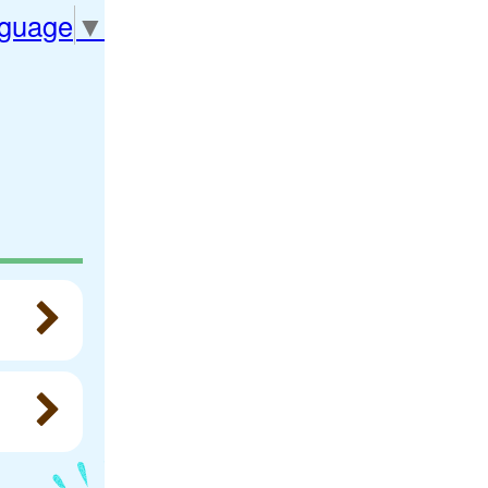
nguage
▼