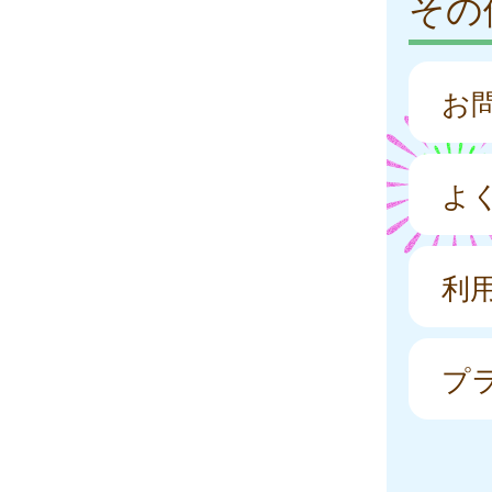
その
お
よ
利
プ